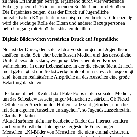
zu ihren Erfahrungen befragt, ergänzend durch vier vertiefende
Fokusgruppen mit 56 teilnehmenden Schülerinnen und Schülern.
Die Ergebnisse zeigen, dass der Druck auf Jugendliche,
unrealistischen Körperbildern zu entsprechen, hoch ist. Gleichzeitig
wird die wichtige Rolle der Eltern und anderer Bezugspersonen
beim Umgang mit Schönheitsidealen deutlich.
Digitale Bilderwelten verstärken Druck auf Jugendliche
Neu ist der Druck, den solche Idealvorstellungen auf Jugendliche
ausüben, nicht: Seit jeher beeinflussen Medien und das persönliche
Umfeld besonders stark, wie junge Menschen ihren Körper
wahrnehmen. In einer Lebensphase, in der die eigene Identität noch
nicht gefestigt ist und Selbstwertgefühle oft nur schwach ausgeprägt
sind, können realitätsferne Ansprüche an das Aussehen eine große
Belastung darstellen.
"Es braucht mehr Realität statt Fake-Fotos in den sozialen Medien,
um das Selbstbewusstsein junger Menschen zu stärken. Ob Pickel,
Cellulite oder Speck an den Hüften – alle sind gefordert, ehrlicher
mit dem eigenen Aussehen umzugehen“, so Jugendstaatssekretärin
Claudia Plakolm.
Aktuell strömen nicht nur bearbeitete Bilder das Internet, sondern
auch von Künstlicher Intelligenz hergestellte Fotos junger
Menschen. „KI-Bilder von Menschen, die nicht einmal existieren,