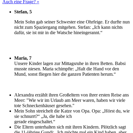
Auch eine Frage? »
Stefan, 5
M
ein Sohn gab seiner Schwester eine Ohrfeige. Er durfte nun
nicht zum Spaziergang mitgehen. Stefan: „Ich kann nichts
dafür, sie ist mir in die Watsche hineingerannt.“
Maria, 7
U
nsere Kinder lagen zur Mittagsruhe in ihren Betten. Babsi
musste niesen. Maria schimpfte: „Halt die Hand vor den
Mund, sonst fliegen hier die ganzen Patienten herum.“
Alexandra erzählt ihren Großeltern von ihrer ersten Reise ans
Meer: "Wie wir im Urlaub am Meer waren, haben wir viele
tote Schneckenhäuser gesehen."
Mein Sohn streichelt die Katze von Opa. Opa: „Hörst du, wie
sie schnurrt?“ „Ja, die habe ich
gerade eingeschaltet.“
Die Eltern unterhalten sich mit ihren Kindern. Plötzlich sagt
die 11-jährige Gundi: „Ich möchte mal ein Kind haben, aber