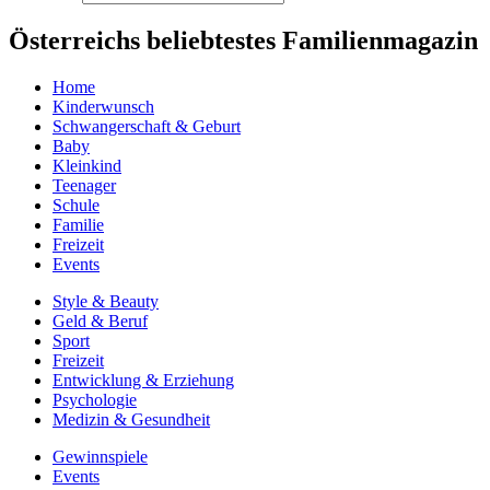
Österreichs beliebtestes Familienmagazin
Home
Kinderwunsch
Schwangerschaft & Geburt
Baby
Kleinkind
Teenager
Schule
Familie
Freizeit
Events
Style & Beauty
Geld & Beruf
Sport
Freizeit
Entwicklung & Erziehung
Psychologie
Medizin & Gesundheit
Gewinnspiele
Events