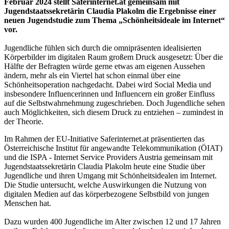
Februar 2024 stellt Saferinternet.at gemeinsam mit
Jugendstaatssekretärin Claudia Plakolm die Ergebnisse einer
neuen Jugendstudie zum Thema „Schönheitsideale im Internet“
vor.
Jugendliche fühlen sich durch die omnipräsenten idealisierten
Körperbilder im digitalen Raum großem Druck ausgesetzt: Über die
Hälfte der Befragten würde gerne etwas am eigenen Aussehen
ändern, mehr als ein Viertel hat schon einmal über eine
Schönheitsoperation nachgedacht. Dabei wird Social Media und
insbesondere Influencerinnen und Influencern ein großer Einfluss
auf die Selbstwahrnehmung zugeschrieben. Doch Jugendliche sehen
auch Möglichkeiten, sich diesem Druck zu entziehen – zumindest in
der Theorie.
Im Rahmen der EU-Initiative Saferinternet.at präsentierten das
Österreichische Institut für angewandte Telekommunikation (ÖIAT)
und die ISPA - Internet Service Providers Austria gemeinsam mit
Jugendstaatssekretärin Claudia Plakolm heute eine Studie über
Jugendliche und ihren Umgang mit Schönheitsidealen im Internet.
Die Studie untersucht, welche Auswirkungen die Nutzung von
digitalen Medien auf das körperbezogene Selbstbild von jungen
Menschen hat.
Dazu wurden 400 Jugendliche im Alter zwischen 12 und 17 Jahren