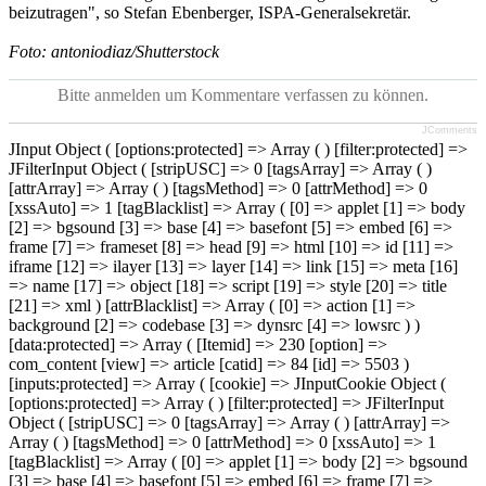
beizutragen", so Stefan Ebenberger, ISPA-Generalsekretär.
Foto: antoniodiaz/Shutterstock
Bitte anmelden um Kommentare verfassen zu können.
JComments
JInput Object ( [options:protected] => Array ( ) [filter:protected] =>
JFilterInput Object ( [stripUSC] => 0 [tagsArray] => Array ( )
[attrArray] => Array ( ) [tagsMethod] => 0 [attrMethod] => 0
[xssAuto] => 1 [tagBlacklist] => Array ( [0] => applet [1] => body
[2] => bgsound [3] => base [4] => basefont [5] => embed [6] =>
frame [7] => frameset [8] => head [9] => html [10] => id [11] =>
iframe [12] => ilayer [13] => layer [14] => link [15] => meta [16]
=> name [17] => object [18] => script [19] => style [20] => title
[21] => xml ) [attrBlacklist] => Array ( [0] => action [1] =>
background [2] => codebase [3] => dynsrc [4] => lowsrc ) )
[data:protected] => Array ( [Itemid] => 230 [option] =>
com_content [view] => article [catid] => 84 [id] => 5503 )
[inputs:protected] => Array ( [cookie] => JInputCookie Object (
[options:protected] => Array ( ) [filter:protected] => JFilterInput
Object ( [stripUSC] => 0 [tagsArray] => Array ( ) [attrArray] =>
Array ( ) [tagsMethod] => 0 [attrMethod] => 0 [xssAuto] => 1
[tagBlacklist] => Array ( [0] => applet [1] => body [2] => bgsound
[3] => base [4] => basefont [5] => embed [6] => frame [7] =>