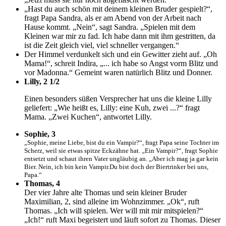
„Hast du auch schön mit deinem kleinen Bruder gespielt?“,
fragt Papa Sandra, als er am Abend von der Arbeit nach
Hause kommt. „Nein“, sagt Sandra. „Spielen mit dem
Kleinen war mir zu fad. Ich habe dann mit ihm gestritten, da
ist die Zeit gleich viel, viel schneller vergangen.“
Der Himmel verdunkelt sich und ein Gewitter zieht auf. „Oh
Mama!“, schreit Indira, „... ich habe so Angst vorm Blitz und
vor Madonna.“ Gemeint waren natürlich Blitz und Donner.
Lilly, 2 1/2
Einen besonders süßen Versprecher hat uns die kleine Lilly
geliefert: „Wie heißt es, Lilly: eine Kuh, zwei ...?“ fragt
Mama. „Zwei Kuchen“, antwortet Lilly.
Sophie, 3
„Sophie, meine Liebe, bist du ein Vampir?“, fragt Papa seine Tochter im
Scherz, weil sie etwas spitze Eckzähne hat. „Ein Vampir?“, fragt Sophie
entsetzt und schaut ihren Vater ungläubig an. „Aber ich mag ja gar kein
Bier. Nein, ich bin kein Vampir.Du bist doch der Biertrinker bei uns,
Papa.“
Thomas, 4
Der vier Jahre alte Thomas und sein kleiner Bruder
Maximilian, 2, sind alleine im Wohnzimmer. „Ok“, ruft
Thomas. „Ich will spielen. Wer will mit mir mitspielen?“
„Ich!“ ruft Maxi begeistert und läuft sofort zu Thomas. Dieser