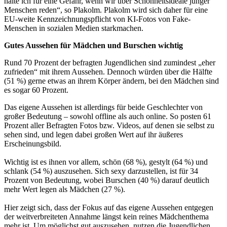
halte ich für eine Gefahr, wenn wir über Schönheitsideale junger
Menschen reden“, so Plakolm. Plakolm wird sich daher für eine
EU-weite Kennzeichnungspflicht von KI-Fotos von Fake-
Menschen in sozialen Medien starkmachen.
Gutes Aussehen für Mädchen und Burschen wichtig
Rund 70 Prozent der befragten Jugendlichen sind zumindest „eher
zufrieden“ mit ihrem Aussehen. Dennoch würden über die Hälfte
(51 %) gerne etwas an ihrem Körper ändern, bei den Mädchen sind
es sogar 60 Prozent.
Das eigene Aussehen ist allerdings für beide Geschlechter von
großer Bedeutung – sowohl offline als auch online. So posten 61
Prozent aller Befragten Fotos bzw. Videos, auf denen sie selbst zu
sehen sind, und legen dabei großen Wert auf ihr äußeres
Erscheinungsbild.
Wichtig ist es ihnen vor allem, schön (68 %), gestylt (64 %) und
schlank (54 %) auszusehen. Sich sexy darzustellen, ist für 34
Prozent von Bedeutung, wobei Burschen (40 %) darauf deutlich
mehr Wert legen als Mädchen (27 %).
Hier zeigt sich, dass der Fokus auf das eigene Aussehen entgegen
der weitverbreiteten Annahme längst kein reines Mädchenthema
mehr ist. Um möglichst gut auszusehen, nutzen die Jugendlichen