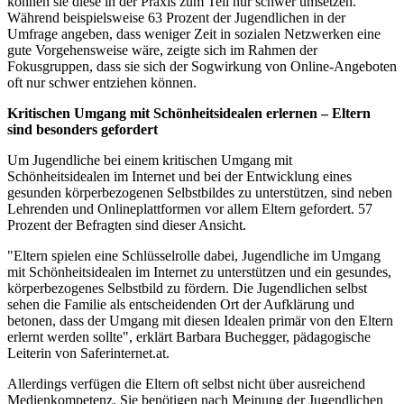
können sie diese in der Praxis zum Teil nur schwer umsetzen.
Während beispielsweise 63 Prozent der Jugendlichen in der
Umfrage angeben, dass weniger Zeit in sozialen Netzwerken eine
gute Vorgehensweise wäre, zeigte sich im Rahmen der
Fokusgruppen, dass sie sich der Sogwirkung von Online-Angeboten
oft nur schwer entziehen können.
Kritischen Umgang mit Schönheitsidealen erlernen – Eltern
sind besonders gefordert
Um Jugendliche bei einem kritischen Umgang mit
Schönheitsidealen im Internet und bei der Entwicklung eines
gesunden körperbezogenen Selbstbildes zu unterstützen, sind neben
Lehrenden und Onlineplattformen vor allem Eltern gefordert. 57
Prozent der Befragten sind dieser Ansicht.
"Eltern spielen eine Schlüsselrolle dabei, Jugendliche im Umgang
mit Schönheitsidealen im Internet zu unterstützen und ein gesundes,
körperbezogenes Selbstbild zu fördern. Die Jugendlichen selbst
sehen die Familie als entscheidenden Ort der Aufklärung und
betonen, dass der Umgang mit diesen Idealen primär von den Eltern
erlernt werden sollte", erklärt Barbara Buchegger, pädagogische
Leiterin von Saferinternet.at.
Allerdings verfügen die Eltern oft selbst nicht über ausreichend
Medienkompetenz. Sie benötigen nach Meinung der Jugendlichen