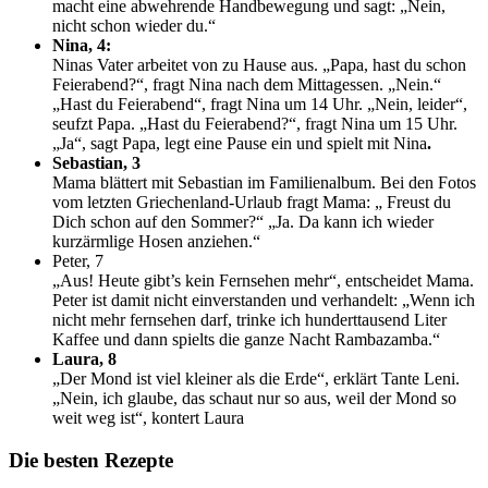
macht eine abwehrende Handbewegung und sagt: „Nein,
nicht schon wieder du.“
Nina, 4:
Ninas Vater arbeitet von zu Hause aus. „Papa, hast du schon
Feierabend?“, fragt Nina nach dem Mittagessen. „Nein.“
„Hast du Feierabend“, fragt Nina um 14 Uhr. „Nein, leider“,
seufzt Papa. „Hast du Feierabend?“, fragt Nina um 15 Uhr.
„Ja“, sagt Papa, legt eine Pause ein und spielt mit Nina
.
Sebastian, 3
Mama blättert mit Sebastian im Familienalbum. Bei den Fotos
vom letzten Griechenland-Urlaub fragt Mama: „ Freust du
Dich schon auf den Sommer?“ „Ja. Da kann ich wieder
kurzärmlige Hosen anziehen.“
Peter, 7
„Aus! Heute gibt’s kein Fernsehen mehr“, entscheidet Mama.
Peter ist damit nicht einverstanden und verhandelt: „Wenn ich
nicht mehr fernsehen darf, trinke ich hunderttausend Liter
Kaffee und dann spielts die ganze Nacht Rambazamba.“
Laura, 8
„Der Mond ist viel kleiner als die Erde“, erklärt Tante Leni.
„Nein, ich glaube, das schaut nur so aus, weil der Mond so
weit weg ist“, kontert Laura
Die besten Rezepte