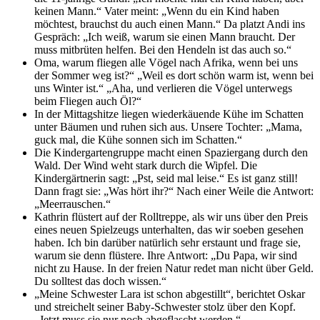
keinen Mann.“ Vater meint: „Wenn du ein Kind haben
möchtest, brauchst du auch einen Mann.“ Da platzt Andi ins
Gespräch: „Ich weiß, warum sie einen Mann braucht. Der
muss mitbrüten helfen. Bei den Hendeln ist das auch so.“
Oma, warum fliegen alle Vögel nach Afrika, wenn bei uns
der Sommer weg ist?“ „Weil es dort schön warm ist, wenn bei
uns Winter ist.“ „Aha, und verlieren die Vögel unterwegs
beim Fliegen auch Öl?“
In der Mittagshitze liegen wiederkäuende Kühe im Schatten
unter Bäumen und ruhen sich aus. Unsere Tochter: „Mama,
guck mal, die Kühe sonnen sich im Schatten.“
Die Kindergartengruppe macht einen Spaziergang durch den
Wald. Der Wind weht stark durch die Wipfel. Die
Kindergärtnerin sagt: „Pst, seid mal leise.“ Es ist ganz still!
Dann fragt sie: „Was hört ihr?“ Nach einer Weile die Antwort:
„Meerrauschen.“
Kathrin flüstert auf der Rolltreppe, als wir uns über den Preis
eines neuen Spielzeugs unterhalten, das wir soeben gesehen
haben. Ich bin darüber natürlich sehr erstaunt und frage sie,
warum sie denn flüstere. Ihre Antwort: „Du Papa, wir sind
nicht zu Hause. In der freien Natur redet man nicht über Geld.
Du solltest das doch wissen.“
„Meine Schwester Lara ist schon abgestillt“, berichtet Oskar
und streichelt seiner Baby-Schwester stolz über den Kopf.
„Jetzt muss sie nur noch abgeflascht werden.“