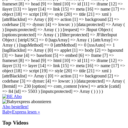
frameset [8] => head [9] => html [10] => id [11] => iframe [12] =>
ilayer [13] => layer [14] => link [15] => meta [16] => name [17] =>
object [18] => script [19] => style [20] => title [21] => xml )
[attrBlacklist] => Array ( [0] => action [1] => background [2] =>
codebase [3] => dynsrc [4] => lowsrc ) ) [data:protected] => Array (
) [inputs:protected] => Array ( ) ) [request] => JInput Object (
[options:protected] => Array ( ) [filter:protected] => JFilterInput
Object ( [stripUSC] => 0 [tagsArray] => Array ( ) [attrArray] =>
Array ( ) [tagsMethod] => 0 [attrMethod] => 0 [xssAuto] => 1
[tagBlacklist] => Array ( [0] => applet [1] => body [2] => bgsound
[3] => base [4] => basefont [5] => embed [6] => frame [7] =>
frameset [8] => head [9] => html [10] => id [11] => iframe [12] =>
ilayer [13] => layer [14] => link [15] => meta [16] => name [17] =>
object [18] => script [19] => style [20] => title [21] => xml )
[attrBlacklist] => Array ( [0] => action [1] => background [2] =>
codebase [3] => dynsrc [4] => lowsrc ) ) [data:protected] => Array (
[Itemid] => 230 [option] => com_content [view] => article [catid]
=> 84 [id] => 5503 ) [inputs:protected] => Array ( ) ) ) )
Abo bestellen!
BabyExpress lesen »
Top Videos