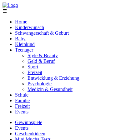
☰
Home
Kinderwunsch
Schwangerschaft & Geburt
Baby
Kleinkind
Teenager
Style & Beauty
Geld & Beruf
Sport
Freizeit
Entwicklung & Erziehung
Psychologie
Medizin & Gesundheit
Schule
Familie
Freizeit
Events
Gewinnspiele
Events
Geschenkideen
Mini Mucha Tests