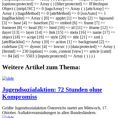
[options:protected] => Array ( ) [filter:protected] => JFilterInput
Object ( [stripUSC] => 0 [tagsArray] => Array ( ) [attrArray] =>
Array ( ) [tagsMethod] => 0 [attrMethod] => 0 [xssAuto] => 1
[tagBlacklist] => Array ( [0] => applet [1] => body [2] => bgsound
[3] => base [4] => basefont [5] => embed [6] => frame [7] =>
frameset [8] => head [9] => html [10] => id [11] => iframe [12] =>
ilayer [13] => layer [14] => link [15] => meta [16] => name [17] =>
object [18] => script [19] => style [20] => title [21] => xml )
[attrBlacklist] => Array ( [0] => action [1] => background [2] =>
codebase [3] => dynsrc [4] => lowsrc ) ) [data:protected] => Array (
[Itemid] => 230 [option] => com_content [view] => article [catid]
=> 84 [id] => 5503 ) [inputs:protected] => Array ( ) ) ) )
Weitere Artikel zum Thema:
Jugendsozialaktion: 72 Stunden ohne
Kompromiss
Größte Jugendsozialaktion Österreichs startet am Mittwoch, 17.
Oktober. Auftaktveranstaltungen in allen Bundesländern.