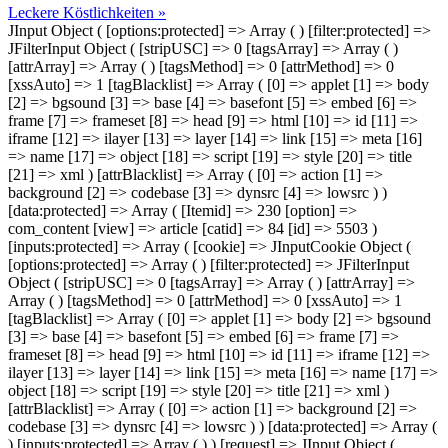
Leckere Köstlichkeiten »
JInput Object ( [options:protected] => Array ( ) [filter:protected] =>
JFilterInput Object ( [stripUSC] => 0 [tagsArray] => Array ( )
[attrArray] => Array ( ) [tagsMethod] => 0 [attrMethod] => 0
[xssAuto] => 1 [tagBlacklist] => Array ( [0] => applet [1] => body
[2] => bgsound [3] => base [4] => basefont [5] => embed [6] =>
frame [7] => frameset [8] => head [9] => html [10] => id [11] =>
iframe [12] => ilayer [13] => layer [14] => link [15] => meta [16]
=> name [17] => object [18] => script [19] => style [20] => title
[21] => xml ) [attrBlacklist] => Array ( [0] => action [1] =>
background [2] => codebase [3] => dynsrc [4] => lowsrc ) )
[data:protected] => Array ( [Itemid] => 230 [option] =>
com_content [view] => article [catid] => 84 [id] => 5503 )
[inputs:protected] => Array ( [cookie] => JInputCookie Object (
[options:protected] => Array ( ) [filter:protected] => JFilterInput
Object ( [stripUSC] => 0 [tagsArray] => Array ( ) [attrArray] =>
Array ( ) [tagsMethod] => 0 [attrMethod] => 0 [xssAuto] => 1
[tagBlacklist] => Array ( [0] => applet [1] => body [2] => bgsound
[3] => base [4] => basefont [5] => embed [6] => frame [7] =>
frameset [8] => head [9] => html [10] => id [11] => iframe [12] =>
ilayer [13] => layer [14] => link [15] => meta [16] => name [17] =>
object [18] => script [19] => style [20] => title [21] => xml )
[attrBlacklist] => Array ( [0] => action [1] => background [2] =>
codebase [3] => dynsrc [4] => lowsrc ) ) [data:protected] => Array (
) [inputs:protected] => Array ( ) ) [request] => JInput Object (