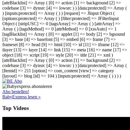
[attrBlacklist] => Array ( [0] => action [1] => background [2] =>
codebase [3] => dynsrc [4] => lowsrc ) ) [data:protected] => Array (
) [inputs:protected] => Array ( ) ) [request] => JInput Object (
[options:protected] => Array ( ) [filter:protected] => JFilterInput
Object ( [stripUSC] => 0 [tagsArray] => Array ( ) [attrArray] =>
Array ( ) [tagsMethod] => 0 [attrMethod] => 0 [xssAuto] => 1
[tagBlacklist] => Array ( [0] => applet [1] => body [2] => bgsound
[3] => base [4] => basefont [5] => embed [6] => frame [7] =>
frameset [8] => head [9] => html [10] => id [11] => iframe [12] =>
ilayer [13] => layer [14] => link [15] => meta [16] => name [17] =>
object [18] => script [19] => style [20] => title [21] => xml )
[attrBlacklist] => Array ( [0] => action [1] => background [2] =>
codebase [3] => dynsrc [4] => lowsrc ) ) [data:protected] => Array (
[Itemid] => 211 [option] => com_content [view] => category
[layout] => blog [id] => 104 ) [inputs:protected] => Array ( ) ) ) )
Abo bestellen!
BabyExpress lesen »
Top Videos