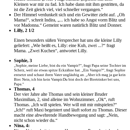
Kleinen war mir zu fad. Ich habe dann mit ihm gestritten, da
ist die Zeit gleich viel, viel schneller vergangen.“
Der Himmel verdunkelt sich und ein Gewitter zieht auf. „Oh
Mama!“, schreit Indira, „... ich habe so Angst vorm Blitz und
vor Madonna.“ Gemeint waren natürlich Blitz und Donner.
Lilly, 2 1/2
Einen besonders süßen Versprecher hat uns die kleine Lilly
geliefert: „Wie heißt es, Lilly: eine Kuh, zwei ...?“ fragt
Mama. „Zwei Kuchen“, antwortet Lilly.
Sophie, 3
„Sophie, meine Liebe, bist du ein Vampir?“, fragt Papa seine Tochter im
Scherz, weil sie etwas spitze Eckzähne hat. „Ein Vampir?“, fragt Sophie
entsetzt und schaut ihren Vater ungläubig an. „Aber ich mag ja gar kein
Bier. Nein, ich bin kein Vampir.Du bist doch der Biertrinker bei uns,
Papa.“
Thomas, 4
Der vier Jahre alte Thomas und sein kleiner Bruder
Maximilian, 2, sind alleine im Wohnzimmer. „Ok“, ruft
Thomas. „Ich will spielen. Wer will mit mir mitspielen?“
„Ich!“ ruft Maxi begeistert und läuft sofort zu Thomas. Dieser
macht eine abwehrende Handbewegung und sagt: „Nein,
nicht schon wieder du.“
Nina, 4: