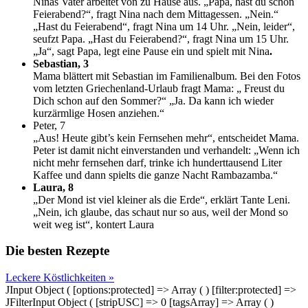
Ninas Vater arbeitet von zu Hause aus. „Papa, hast du schon
Feierabend?“, fragt Nina nach dem Mittagessen. „Nein.“
„Hast du Feierabend“, fragt Nina um 14 Uhr. „Nein, leider“,
seufzt Papa. „Hast du Feierabend?“, fragt Nina um 15 Uhr.
„Ja“, sagt Papa, legt eine Pause ein und spielt mit Nina
.
Sebastian, 3
Mama blättert mit Sebastian im Familienalbum. Bei den Fotos
vom letzten Griechenland-Urlaub fragt Mama: „ Freust du
Dich schon auf den Sommer?“ „Ja. Da kann ich wieder
kurzärmlige Hosen anziehen.“
Peter, 7
„Aus! Heute gibt’s kein Fernsehen mehr“, entscheidet Mama.
Peter ist damit nicht einverstanden und verhandelt: „Wenn ich
nicht mehr fernsehen darf, trinke ich hunderttausend Liter
Kaffee und dann spielts die ganze Nacht Rambazamba.“
Laura, 8
„Der Mond ist viel kleiner als die Erde“, erklärt Tante Leni.
„Nein, ich glaube, das schaut nur so aus, weil der Mond so
weit weg ist“, kontert Laura
Die besten Rezepte
Leckere Köstlichkeiten »
JInput Object ( [options:protected] => Array ( ) [filter:protected] =>
JFilterInput Object ( [stripUSC] => 0 [tagsArray] => Array ( )