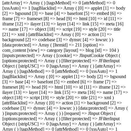
[attrArray] => Array ( ) [tagsMethod] => 0 [attrMethod] => 0
[xssAuto] => 1 [tagBlacklist] => Array ( [0] => applet [1] => body
[2] => bgsound [3] => base [4] => basefont [5] => embed [6] =>
frame [7] => frameset [8] => head [9] => html [10] => id [11] =>
iframe [12] => ilayer [13] => layer [14] => link [15] => meta [16]
=> name [17] => object [18] => script [19] => style [20] => title
[21] => xml ) [attrBlacklist] => Array ( [0] => action [1] =>
background [2] => codebase [3] => dynsrc [4] => lowsrc ) )
[data:protected] => Array ( [Itemid] => 211 [option] =>
com_content [view] => category [layout] => blog [id] => 104 )
[inputs:protected] => Array ( [cookie] => JInputCookie Object (
[options:protected] => Array ( ) [filter:protected] => JFilterInput
Object ( [stripUSC] => 0 [tagsArray] => Array ( ) [attrArray] =>
Array ( ) [tagsMethod] => 0 [attrMethod] => 0 [xssAuto] => 1
[tagBlacklist] => Array ( [0] => applet [1] => body [2] => bgsound
[3] => base [4] => basefont [5] => embed [6] => frame [7] =>
frameset [8] => head [9] => html [10] => id [11] => iframe [12] =>
ilayer [13] => layer [14] => link [15] => meta [16] => name [17] =>
object [18] => script [19] => style [20] => title [21] => xml )
[attrBlacklist] => Array ( [0] => action [1] => background [2] =>
codebase [3] => dynsrc [4] => lowsrc ) ) [data:protected] => Array (
) [inputs:protected] => Array ( ) ) [request] => JInput Object (
[options:protected] => Array ( ) [filter:protected] => JFilterInput
Object ( [stripUSC] => 0 [tagsArray] => Array ( ) [attrArray] =>
Array ( ) [tagsMethod] => 0 [attrMethod] => 0 [xssAuto] => 1