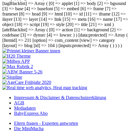
[tagBlacklist] => Array ( [0] => applet [1] => body [2] => bgsound
[3] => base [4] => basefont [5] => embed [6] => frame [7] =>
frameset [8] => head [9] => html [10] => id [11] => iframe [12] =>
ilayer [13] => layer [14] => link [15] => meta [16] => name [17] =>
object [18] => script [19] => style [20] => title [21] => xml )
[attrBlacklist] => Array ( [0] => action [1] => background [2] =>
codebase [3] => dynsrc [4] => lowsrc ) ) [data:protected] => Array (
[Itemid] => 211 [option] => com_content [view] => category
[layout] => blog [id] => 104 ) [inputs:protected] => Array ( ) ) ) )
Impressum & Disclaimer & Datenschutzerklärung
AGB
Mediadaten
BabyExpress Abo
Eltern fragen - Experten antworten
Die MiniMucha