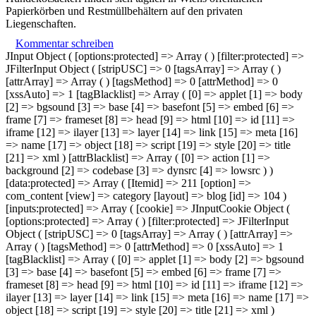
Papierkörben und Restmüllbehältern auf den privaten
Liegenschaften.
Kommentar schreiben
JInput Object ( [options:protected] => Array ( ) [filter:protected] =>
JFilterInput Object ( [stripUSC] => 0 [tagsArray] => Array ( )
[attrArray] => Array ( ) [tagsMethod] => 0 [attrMethod] => 0
[xssAuto] => 1 [tagBlacklist] => Array ( [0] => applet [1] => body
[2] => bgsound [3] => base [4] => basefont [5] => embed [6] =>
frame [7] => frameset [8] => head [9] => html [10] => id [11] =>
iframe [12] => ilayer [13] => layer [14] => link [15] => meta [16]
=> name [17] => object [18] => script [19] => style [20] => title
[21] => xml ) [attrBlacklist] => Array ( [0] => action [1] =>
background [2] => codebase [3] => dynsrc [4] => lowsrc ) )
[data:protected] => Array ( [Itemid] => 211 [option] =>
com_content [view] => category [layout] => blog [id] => 104 )
[inputs:protected] => Array ( [cookie] => JInputCookie Object (
[options:protected] => Array ( ) [filter:protected] => JFilterInput
Object ( [stripUSC] => 0 [tagsArray] => Array ( ) [attrArray] =>
Array ( ) [tagsMethod] => 0 [attrMethod] => 0 [xssAuto] => 1
[tagBlacklist] => Array ( [0] => applet [1] => body [2] => bgsound
[3] => base [4] => basefont [5] => embed [6] => frame [7] =>
frameset [8] => head [9] => html [10] => id [11] => iframe [12] =>
ilayer [13] => layer [14] => link [15] => meta [16] => name [17] =>
object [18] => script [19] => style [20] => title [21] => xml )