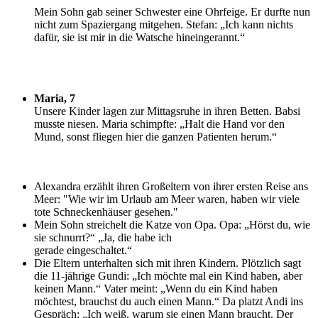
M
ein Sohn gab seiner Schwester eine Ohrfeige. Er durfte nun
nicht zum Spaziergang mitgehen. Stefan: „Ich kann nichts
dafür, sie ist mir in die Watsche hineingerannt.“
Maria, 7
U
nsere Kinder lagen zur Mittagsruhe in ihren Betten. Babsi
musste niesen. Maria schimpfte: „Halt die Hand vor den
Mund, sonst fliegen hier die ganzen Patienten herum.“
Alexandra erzählt ihren Großeltern von ihrer ersten Reise ans
Meer: "Wie wir im Urlaub am Meer waren, haben wir viele
tote Schneckenhäuser gesehen."
Mein Sohn streichelt die Katze von Opa. Opa: „Hörst du, wie
sie schnurrt?“ „Ja, die habe ich
gerade eingeschaltet.“
Die Eltern unterhalten sich mit ihren Kindern. Plötzlich sagt
die 11-jährige Gundi: „Ich möchte mal ein Kind haben, aber
keinen Mann.“ Vater meint: „Wenn du ein Kind haben
möchtest, brauchst du auch einen Mann.“ Da platzt Andi ins
Gespräch: „Ich weiß, warum sie einen Mann braucht. Der