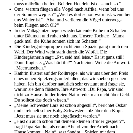
muss mitbrüten helfen. Bei den Hendeln ist das auch so.“
Oma, warum fliegen alle Vögel nach Afrika, wenn bei uns
der Sommer weg ist?“ „Weil es dort schön warm ist, wenn bei
uns Winter ist.“ „Aha, und verlieren die Vögel unterwegs
beim Fliegen auch Öl?“
In der Mittagshitze liegen wiederkäuende Kühe im Schatten
unter Bäumen und ruhen sich aus. Unsere Tochter: „Mama,
guck mal, die Kühe sonnen sich im Schatten.“
Die Kindergartengruppe macht einen Spaziergang durch den
Wald. Der Wind weht stark durch die Wipfel. Die
Kindergärtnerin sagt: „Pst, seid mal leise.“ Es ist ganz still!
Dann fragt sie: „Was hört ihr?“ Nach einer Weile die Antwort:
„Meerrauschen.“
Kathrin flüstert auf der Rolltreppe, als wir uns über den Preis
eines neuen Spielzeugs unterhalten, das wir soeben gesehen
haben. Ich bin darüber natürlich sehr erstaunt und frage sie,
warum sie denn flüstere. Ihre Antwort: „Du Papa, wir sind
nicht zu Hause. In der freien Natur redet man nicht über Geld.
Du solltest das doch wissen.“
„Meine Schwester Lara ist schon abgestillt“, berichtet Oskar
und streichelt seiner Baby-Schwester stolz über den Kopf.
„Jetzt muss sie nur noch abgeflascht werden.“
„Hast du auch schön mit deinem kleinen Bruder gespielt?“,
fragt Papa Sandra, als er am Abend von der Arbeit nach
Hause kommt. „Nein“, sagt Sandra. „Spielen mit dem