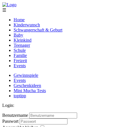
☰
Home
Kinderwunsch
Schwangerschaft & Geburt
Baby
Kleinkind
Teenager
Schule
Familie
Freizeit
Events
Gewinnspiele
Events
Geschenkideen
Mini Mucha Tests
toptipp
Login:
Benutzername
Passwort